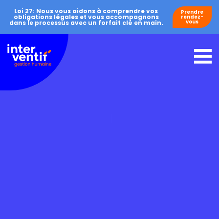
Loi 27: Nous vous aidons à comprendre vos
Prendre
obligations légales et vous accompagnons
rendez-
vous
dans le processus avec un forfait clé en main.
Accueil
À propos
Services
Capsules conseils
Nous joindre