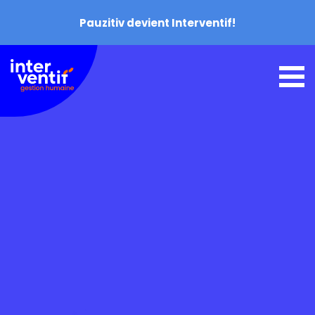
Pauzitiv devient Interventif!
Accueil
À propos
Services
Capsules conseils
Nous joindre